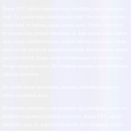
Bugün GPT çağında doğru bir ortağa ödediğiniz para o kategoride
değil. En azından doğru kurulduğunda değil. Onu bir gider kalemi
olarak değil, bir kaldıraç olarak görmek lazım. Çünkü doğru ortak
bu vizyonu sizin yerinize üstlendikçe siz daha yüksek katma değerli
işlere zaman ayırabiliyorsunuz. Aradaki fark tam da burada. Format
parası sizi bir gün kendi ayaklarınız üzerinde durdurmak için ödenen
geçici bir bedeldi. Doğru ortağa ödediğiniz para ise sizi sürekli bir
üst lige taşıyan bir çarpan. Biri bittiğinde unutulur, diğeri büyüdükçe
daha çok kazandırır.
Bu yüzden format atan adamla, tavanınızı yükselten ortağı aynı
kefeye koymamak lazım.
İlk dönemde teknolojiye ayak uydurmak için ödediğimiz paralar bizi
eksiğimizi kapatmaya çalışırken yoruyordu. Bugün GPT çağında
ödediğimiz para ise, doğru kurulduğunda, bizi olduğumuz yerden