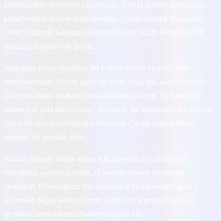
kültürü haline getirmeye çalışıyorum. Tabi ki şirketin barındırdığı
kişisel verileri sisteme dahil etmeden, o sınırı titizlikle koruyarak.
Genel hatlarıyla baktığımızda execution'un yüzde 80'ini bir GPT
aracılığıyla yapar hale geldik.
Ama şunu erken öğrendim: bu kültürü sadece vizyonla inşa
edemiyorsunuz. Vizyon güzel bir niyet, fakat onu sahada gerçeğe
çevirecek doğru ortaklar olmadan havada kalıyor. Ve burada bir
hizmet için para ödüyorsanız, bir ajansa, bir danışmana, bir uzmana,
durup bir ayrımı netleştirmek istiyorum. Çünkü yazının bütün
meselesi bu ayrımda gizli.
Yazının başında format atmak için, kurulum için, oyun için
ödediğimiz paraları anlattım. O paranın tamamı bir cehalet
vergisiydi. Bilmediğimiz için ödüyorduk ve öğrendiğimiz an o
ödemenin değeri sıfıra iniyordu. Geçici bir köprüydü; karşıya
geçtikten sonra arkanıza bakmıyordunuz bile.