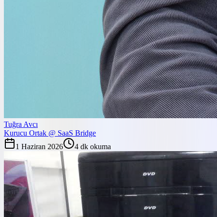
Tuğra Avcı
Kurucu Ortak @ SaaS Bridge
1 Haziran 2026
4
dk okuma