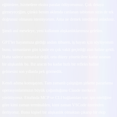
eğitimlere, hizmetlere ekstra paralar ödüyorsunuz. Çok detaya
girmeyeceğim, çünkü benim aklımda canlanan tablonun sizin de tek
doğrunuz olmasını istemiyorum. Ama ne demek istediğimi anladınız.
Şimdi asıl meseleye, yeni kullanım alışkanlıklarımıza gelelim.
GPT'ler hayatımıza girdiği andan itibaren, iş hayatı için söylüyorum
bunu, uzmanların gün içinde en çok vakit geçirdiği alan haline geldi.
Hatta sadece uzmanlar değil, orta düzey yöneticilere kadar uzanan
bir alışkanlık bu. Bir aracın bu kadar hızlı bir refleks haline
gelmesini son yıllarda pek görmedik.
Kendi adıma konuşayım. Tam zamanlı çalıştığım şirkette pazarlama
operasyonlarımızın büyük çoğunluğunu Claude merkezli
yürütüyoruz. Etrafında MCP ve CLI bağlantıları var; işin niteliğine
göre kimi zaman terminalden, kimi zaman VSCode üzerinden
ilerliyoruz. Bunu kişisel bir alışkanlık olmaktan çıkarıp bir ekip