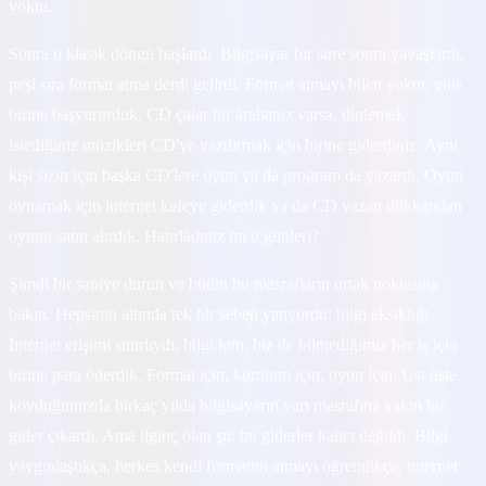
yoktu.
Sonra o klasik döngü başlardı. Bilgisayar bir süre sonra yavaşlardı,
peşi sıra format atma derdi gelirdi. Format atmayı bilen yoktu, yine
birine başvururduk. CD çalar bir arabanız varsa, dinlemek
istediğiniz müzikleri CD'ye yazdırmak için birine giderdiniz. Aynı
kişi sizin için başka CD'lere oyun ya da program da yazardı. Oyun
oynamak için internet kafeye giderdik ya da CD yazan dükkandan
oyunu satın alırdık. Hatırladınız mı o günleri?
Şimdi bir saniye durun ve bütün bu masrafların ortak noktasına
bakın. Hepsinin altında tek bir sebep yatıyordu: bilgi eksikliği.
İnternet erişimi sınırlıydı, bilgi kıttı, biz de bilmediğimiz her iş için
birine para öderdik. Format için, kurulum için, oyun için. Üst üste
koyduğunuzda birkaç yılda bilgisayarın yarı masrafına yakın bir
gider çıkardı. Ama ilginç olan şu: bu giderler kalıcı değildi. Bilgi
yaygınlaştıkça, herkes kendi formatını atmayı öğrendikçe, internet