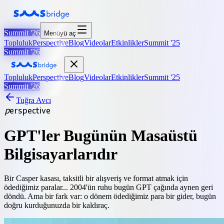
Summit '26
Menüyü aç
Topluluk
Perspective
Blog
Videolar
Etkinlikler
Summit '25
Summit '26
Topluluk
Perspective
Blog
Videolar
Etkinlikler
Summit '25
Summit '26
Tuğra Avcı
p
e
r
s
p
e
c
t
i
v
e
GPT'ler Bugünün Masaüstü
Bilgisayarlarıdır
Bir Casper kasası, taksitli bir alışveriş ve format atmak için
ödediğimiz paralar... 2004'ün ruhu bugün GPT çağında aynen geri
döndü. Ama bir fark var: o dönem ödediğimiz para bir gider, bugün
doğru kurduğunuzda bir kaldıraç.