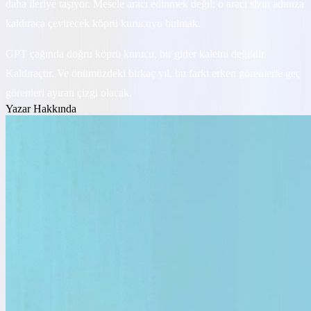
daha ileriye taşıyor. Mesele aracı edinmek değil; o aracı sizin adınıza
kaldıraca çevirecek köprü kurucuyu bulmak.
GPT çağında doğru köprü kurucu, bir gider kalemi değildir.
Kaldıraçtır. Ve önümüzdeki birkaç yıl, bu farkı erken görenlerle geç
görenleri ayıran çizgi olacak.
Yazar Hakkında