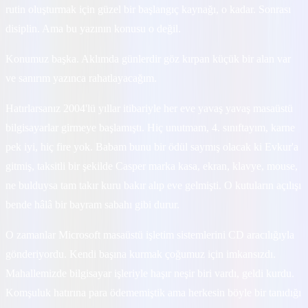
rutin oluşturmak için güzel bir başlangıç kaynağı, o kadar. Sonrası
disiplin. Ama bu yazının konusu o değil.
Konumuz başka. Aklımda günlerdir göz kırpan küçük bir alan var
ve sanırım yazınca rahatlayacağım.
Hatırlarsanız 2004'lü yıllar itibariyle her eve yavaş yavaş masaüstü
bilgisayarlar girmeye başlamıştı. Hiç unutmam, 4. sınıftayım, karne
pek iyi, hiç fire yok. Babam bunu bir ödül saymış olacak ki Evkur'a
gitmiş, taksitli bir şekilde Casper marka kasa, ekran, klavye, mouse,
ne bulduysa tam takır kuru bakır alıp eve gelmişti. O kutuların açılışı
bende hâlâ bir bayram sabahı gibi durur.
O zamanlar Microsoft masaüstü işletim sistemlerini CD aracılığıyla
gönderiyordu. Kendi başına kurmak çoğumuz için imkansızdı.
Mahallemizde bilgisayar işleriyle haşır neşir biri vardı, geldi kurdu.
Komşuluk hatırına para ödememiştik ama herkesin böyle bir tanıdığı