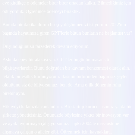
eve girdikçe o ödemeler birer birer ortadan kalktı. Bilmediğimiz için
ödüyorduk. Öğrenince ödemeyi bıraktık.
Burada bir dakika durup bir şey düşünmenizi istiyorum. 2022'nin
başında hayatımıza giren GPT'lerle bütün bunların ne bağlantısı var?
Düşündüğünüzü farzederek devam ediyorum.
Aslında epey bir alakası var. GPT'ler bugünün masaüstü
bilgisayarlarıdır. Bunu doğrudan bir kavram benzetmesi olarak alın,
teknik bir eşitlik kurmuyorum. İkisinin birbirinden bağımsız şeyler
olduğunu siz de biliyorsunuz, ben de. Ama o ilk dönemin ruhu
birebir aynı.
Hikayeyi kafanızda canlandırın. Bir startup kurucususunuz ya da bir
şirkette yöneticisiniz. Önünüzde böylesine yıkıcı bir inovasyon var
ve ayak uydurmaya çalışıyorsunuz. Tıpkı 2004'te masaüstüne
alışmaya çalışan o aileler gibi. Öğrenmek için kaynaklara,