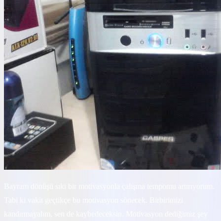
Bayram dönüşü sıkı bir motivasyonla çalışma tempomu artırıyorum.
Tabi ki vakit geçtikçe bu motivasyon sönecek. Birbirimizi
kandırmayalım, sen de kaybedeceksin. Motivasyon dediğimiz şey